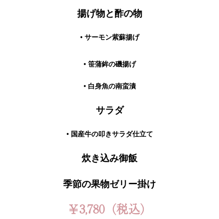
揚げ物と酢の物
• サーモン紫蘇揚げ
• 笹蒲鉾の磯揚げ
• 白身魚の南蛮漬
サラダ
• 国産牛の叩きサラダ仕立て
炊き込み御飯
季節の果物ゼリー掛け
￥3,780（税込）