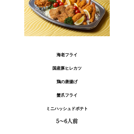
海老フライ
国産豚ヒレカツ
鶏の唐揚げ
蟹爪フライ
ミニハッシュドポテト
5～6人前