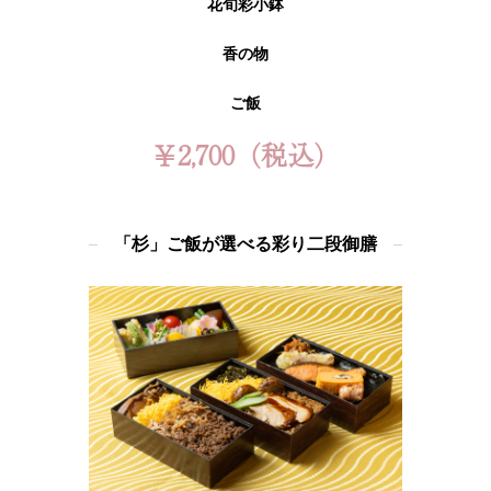
花旬彩小鉢
香の物
ご飯
￥2,700（税込）
「杉」ご飯が選べる彩り二段御膳