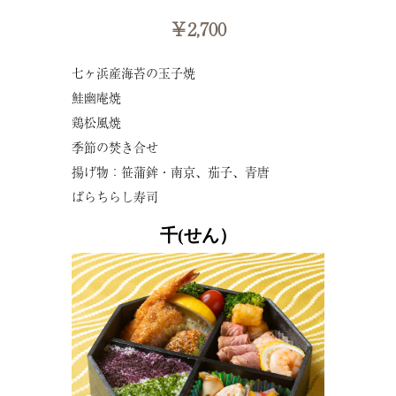
￥2,700
七ヶ浜産海苔の玉子焼
鮭幽庵焼
鶏松風焼
季節の焚き合せ
揚げ物：笹蒲鉾・南京、茄子、青唐
ばらちらし寿司
千(せん）