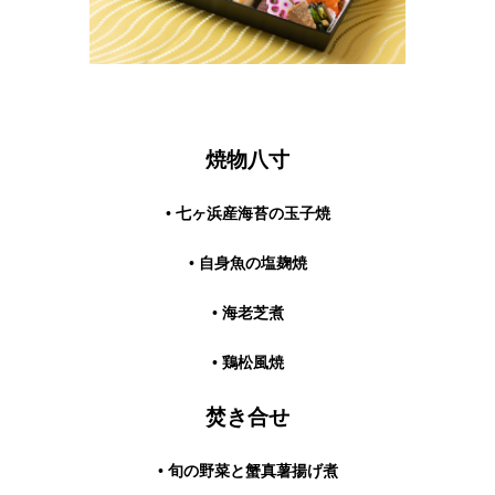
焼物八寸
• 七ヶ浜産海苔の玉子焼
• 自身魚の塩麹焼
• 海老芝煮
• 鶏松風焼
焚き合せ
• 旬の野菜と蟹真薯揚げ煮