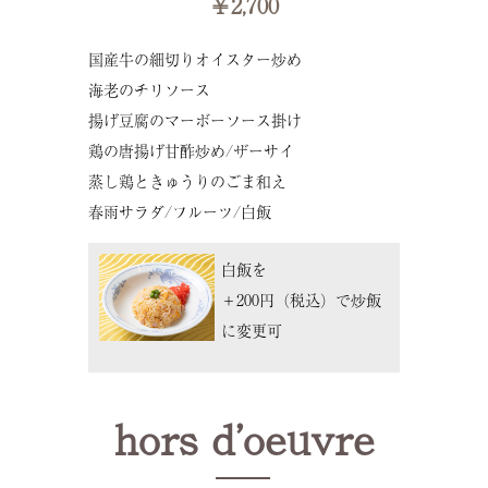
￥2,700
国産牛の細切りオイスター炒め
海老のチリソース
揚げ豆腐のマーボーソース掛け
鶏の唐揚げ甘酢炒め/ザーサイ
蒸し鶏ときゅうりのごま和え
春雨サラダ/フルーツ/白飯
白飯を
＋200円（税込）で炒飯
に変更可
hors d’oeuvre