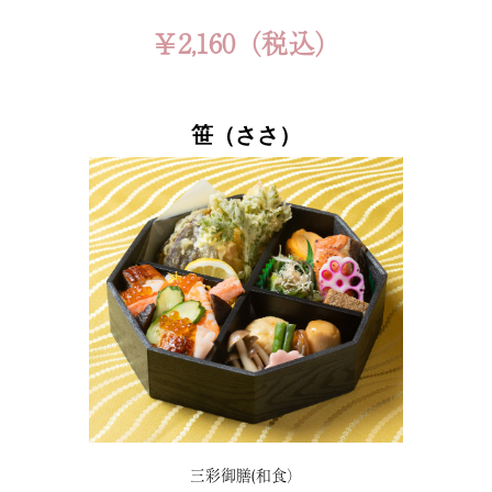
￥2,160（税込）
笹（ささ）
三彩御膳(和食）