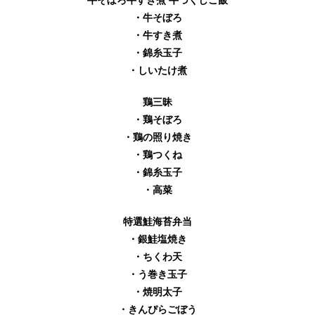
牛そぼろ牛すき煮 牛づくしご飯
・牛そぼろ
・牛すき煮
・錦糸玉子
・しいたけ煮
鶏三昧
・鶏そぼろ
・鶏の照り焼き
・鶏つくね
・錦糸玉子
・高菜
特選鮭海苔弁当
・銀鮭塩焼き
・ちくわ天
・う巻き玉子
・焼明太子
・きんぴらごぼう