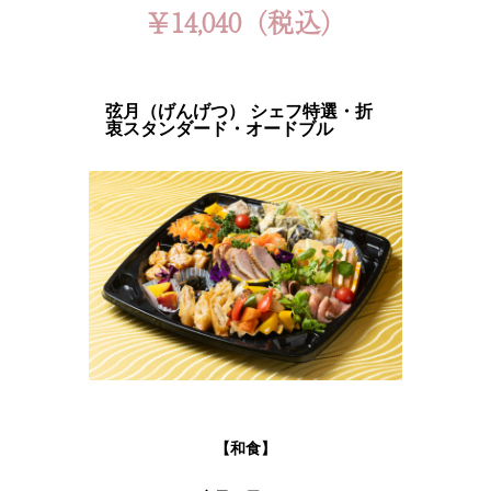
￥14,040（税込）
弦月（げんげつ） シェフ特選・折
衷スタンダード・オードブル
【和食】