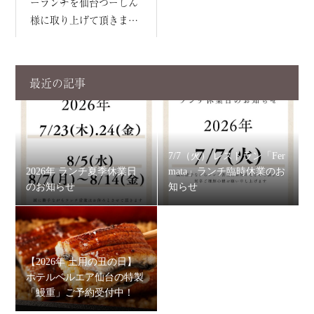
ーランチを仙台つーしん
様に取り上げて頂きまし
た
最近の記事
7/7（火） レストラン「Fer
2026年 ランチ夏季休業日
mata」ランチ臨時休業のお
のお知らせ
知らせ
【2026年 土用の丑の日】
ホテルベルエア仙台の特製
「鰻重」ご予約受付中！