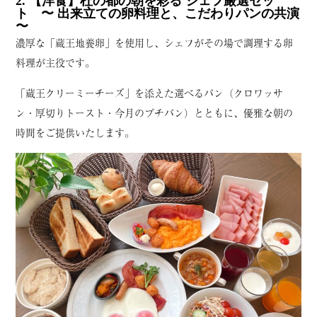
2. 【洋食】杜の都の朝を彩る シェフ厳選セッ
ト
〜 出来立ての卵料理と、こだわりパンの共演
〜
濃厚な「蔵王地養卵」を使用し、シェフがその場で調理する卵
料理が主役です。
「蔵王クリーミーチーズ」を添えた選べるパン（クロワッサ
ン・厚切りトースト・今月のプチパン）とともに、優雅な朝の
時間をご提供いたします。