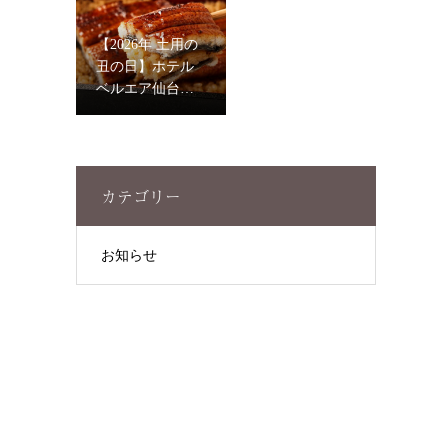
【2026年 土用の
丑の日】ホテル
ベルエア仙台の
特製「鰻重」ご
予約受付中！
カテゴリー
お知らせ