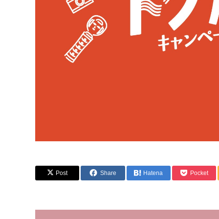
Post
Share
Hatena
Pocket