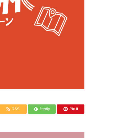
RSS
feedly
Pin it