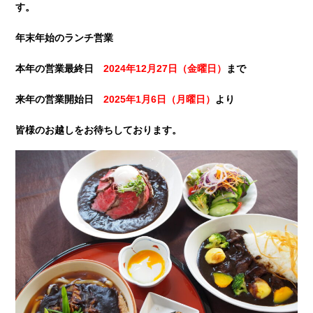
す。
年末年始のランチ営業
本年の営業最終日
2024
年
12
月
27
日（金曜日）
まで
来年の営業開始日
2025
年
1
月
6
日（月曜日）
より
皆様のお越しをお待ちしております。