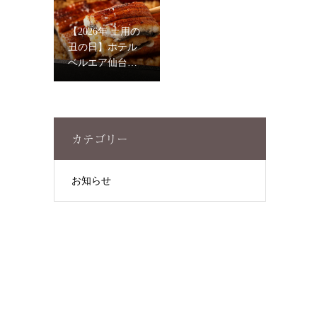
【2026年 土用の
丑の日】ホテル
ベルエア仙台の
特製「鰻重」ご
予約受付中！
カテゴリー
お知らせ