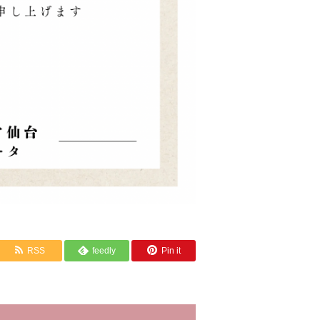
RSS
feedly
Pin it