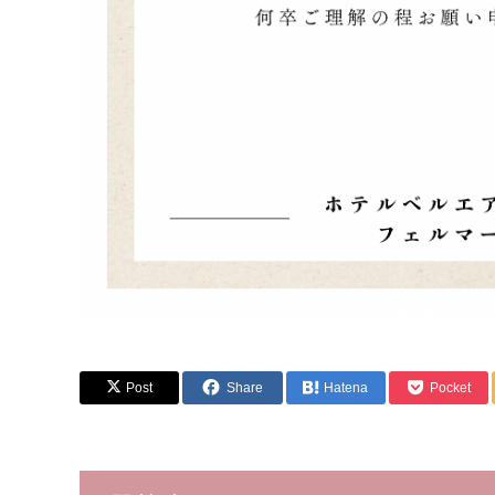
Post
Share
Hatena
Pocket