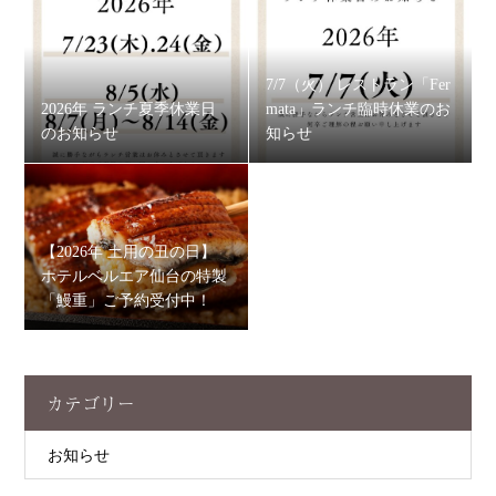
7/7（火） レストラン「Fer
2026年 ランチ夏季休業日
mata」ランチ臨時休業のお
のお知らせ
知らせ
【2026年 土用の丑の日】
ホテルベルエア仙台の特製
「鰻重」ご予約受付中！
カテゴリー
お知らせ