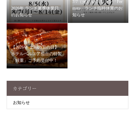
7/7（火） レストラン「Fer
2026年 ランチ夏季休業日
mata」ランチ臨時休業のお
のお知らせ
知らせ
【2026年 土用の丑の日】
ホテルベルエア仙台の特製
「鰻重」ご予約受付中！
カテゴリー
お知らせ