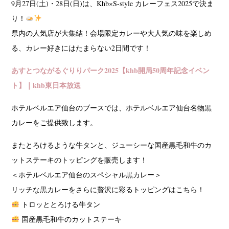
9月27日(土)・28日(日)は、Khb×S-style カレーフェス2025で決ま
り！
県内の人気店が大集結！会場限定カレーや大人気の味を楽しめ
る、カレー好きにはたまらない2日間です！
あすとつながるぐりりパーク2025【khb開局50周年記念イベン
ト】｜khb東日本放送
ホテルベルエア仙台のブースでは、ホテルベルエア仙台名物黒
カレーをご提供致します。
またとろけるような牛タンと、ジューシーな国産黒毛和牛のカ
ットステーキのトッピングを販売します！
＜ホテルベルエア仙台のスペシャル黒カレー＞
リッチな黒カレーをさらに贅沢に彩るトッピングはこちら！
トロッととろける牛タン
国産黒毛和牛のカットステーキ