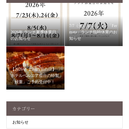
7/7（火） レストラン「Fer
2026年 ランチ夏季休業日
mata」ランチ臨時休業のお
のお知らせ
知らせ
【2026年 土用の丑の日】
ホテルベルエア仙台の特製
「鰻重」ご予約受付中！
カテゴリー
お知らせ